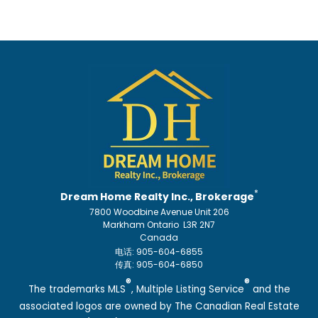
*
Dream Home Realty Inc., Brokerage
7800 Woodbine Avenue Unit 206
Markham Ontario L3R 2N7
Canada
电话: 905-604-6855
传真: 905-604-6850
®
®
The trademarks MLS
, Multiple Listing Service
and the
associated logos are owned by The Canadian Real Estate